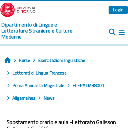
Zum Hauptinhalt
Login
Dipartimento di Lingue e
Letterature Straniere e Culture
Moderne
We
Kurse
Esercitazioni linguistiche
Startseite
Lettorati di Lingua Francese
Prima Annualità Magistrale
ELFRALM38001
Allgemeines
News
Spostamento orario e aula -Lettorato Galisson