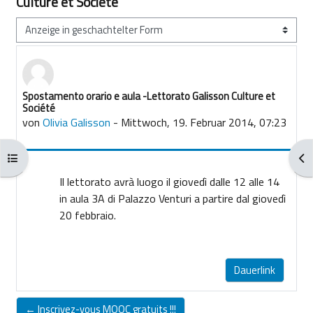
Culture et Société
Anzeigemodus
Spostamento orario e aula -Lettorato Galisson Culture et
Anzahl Antworten: 0
Société
von
Olivia Galisson
-
Mittwoch, 19. Februar 2014, 07:23
Kursindex öffnen
Blo
Il lettorato avrà luogo il giovedì dalle 12 alle 14
in
aula 3A di Palazzo Venturi a partire dal giovedì
20 febbraio.
Dauerlink
← Inscrivez-vous MOOC gratuits !!!