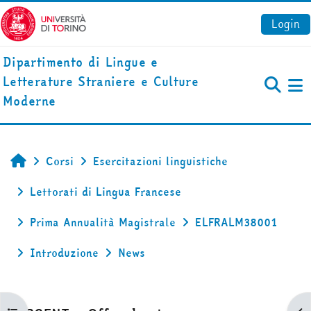
Vai al contenuto principale
Login
Dipartimento di Lingue e
Letterature Straniere e Culture
Pa
Moderne
Corsi
Esercitazioni linguistiche
Home
Lettorati di Lingua Francese
Prima Annualità Magistrale
ELFRALM38001
Introduzione
News