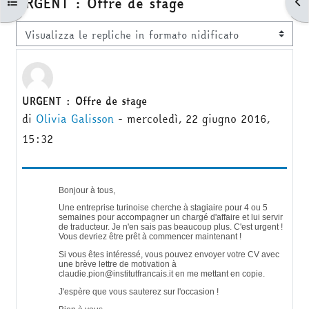
URGENT : Offre de stage
Apri indice del corso
Apr
Modalità visualizzazione
URGENT : Offre de stage
Numero di risposte: 0
di
Olivia Galisson
-
mercoledì, 22 giugno 2016,
15:32
Bonjour à tous,
Une entreprise turinoise cherche à stagiaire pour 4 ou 5
semaines pour accompagner un chargé d'affaire et lui servir
de traducteur. Je n'en sais pas beaucoup plus. C'est urgent !
Vous devriez être prêt à commencer maintenant !
Si vous êtes intéressé, vous pouvez envoyer votre CV avec
une brève lettre de motivation à
claudie.pion@institutfrancais.it en me mettant en copie.
J'espère que vous sauterez sur l'occasion !