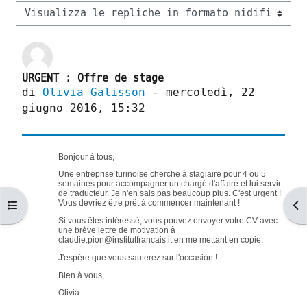
Modalità visualizzazione
URGENT : Offre de stage
Numero di risposte: 0
di
Olivia Galisson
-
mercoledì, 22
giugno 2016, 15:32
Bonjour à tous,
Une entreprise turinoise cherche à stagiaire pour 4 ou 5
semaines pour accompagner un chargé d'affaire et lui servir
de traducteur. Je n'en sais pas beaucoup plus. C'est urgent !
Apri indice del corso
Ap
Vous devriez être prêt à commencer maintenant !
Si vous êtes intéressé, vous pouvez envoyer votre CV avec
une brève lettre de motivation à
claudie.pion@institutfrancais.it en me mettant en copie.
J'espère que vous sauterez sur l'occasion !
Bien à vous,
Olivia