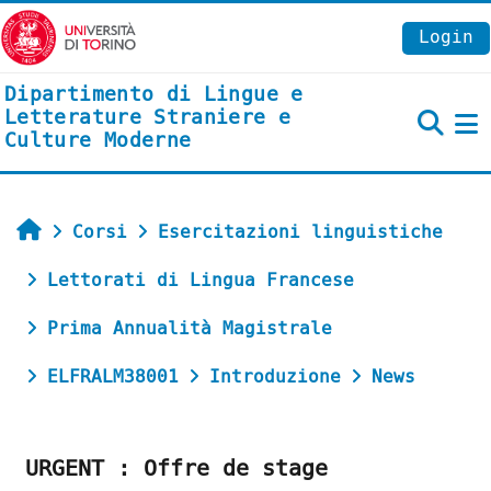
Vai al contenuto principale
Login
Dipartimento di Lingue e
Letterature Straniere e
Culture Moderne
P
Home
Corsi
Esercitazioni linguistiche
Lettorati di Lingua Francese
Prima Annualità Magistrale
ELFRALM38001
Introduzione
News
URGENT : Offre de stage