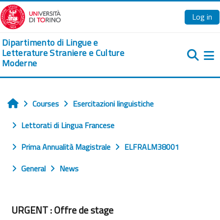
Skip to main content
Log in
Dipartimento di Lingue e
Letterature Straniere e Culture
Moderne
Si
Courses
Esercitazioni linguistiche
Home
Lettorati di Lingua Francese
Prima Annualità Magistrale
ELFRALM38001
General
News
URGENT : Offre de stage