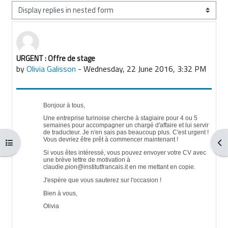
Display mode
URGENT : Offre de stage
Number of replies: 0
by
Olivia Galisson
-
Wednesday, 22 June 2016, 3:32 PM
Bonjour à tous,
Une entreprise turinoise cherche à stagiaire pour 4 ou 5
semaines pour accompagner un chargé d'affaire et lui servir
de traducteur. Je n'en sais pas beaucoup plus. C'est urgent !
Vous devriez être prêt à commencer maintenant !
Open course index
Ope
Si vous êtes intéressé, vous pouvez envoyer votre CV avec
une brève lettre de motivation à
claudie.pion@institutfrancais.it en me mettant en copie.
J'espère que vous sauterez sur l'occasion !
Bien à vous,
Olivia