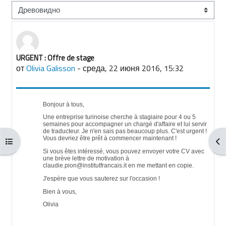
Режим отображения
URGENT : Offre de stage
Количество ответов: 0
от
Olivia Galisson
-
среда, 22 июня 2016, 15:32
Bonjour à tous,
Une entreprise turinoise cherche à stagiaire pour 4 ou 5
semaines pour accompagner un chargé d'affaire et lui servir
de traducteur. Je n'en sais pas beaucoup plus. C'est urgent !
Vous devriez être prêt à commencer maintenant !
Открыть оглавление курса
От
Si vous êtes intéressé, vous pouvez envoyer votre CV avec
une brève lettre de motivation à
claudie.pion@institutfrancais.it en me mettant en copie.
J'espère que vous sauterez sur l'occasion !
Bien à vous,
Olivia