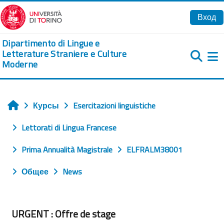
Перейти к основному содержанию
Вход
Dipartimento di Lingue e
Letterature Straniere e Culture
Moderne
Б
Курсы
Esercitazioni linguistiche
Главная
Lettorati di Lingua Francese
Prima Annualità Magistrale
ELFRALM38001
Общее
News
URGENT : Offre de stage