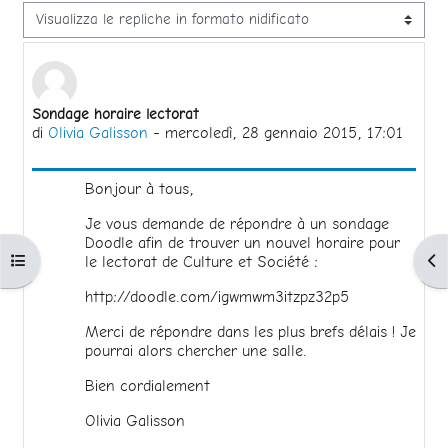
Modalità visualizzazione
Numero di risposte: 0
Sondage horaire lectorat
di
Olivia Galisson
-
mercoledì, 28 gennaio 2015, 17:01
Bonjour à tous,
Je vous demande de répondre à un sondage
Doodle afin de trouver un nouvel horaire pour
Apri indice del corso
Apr
le lectorat de Culture et Société :
http://doodle.com/igwmwm3itzpz32p5
Merci de répondre dans les plus brefs délais ! Je
pourrai alors chercher une salle.
Bien cordialement
Olivia Galisson