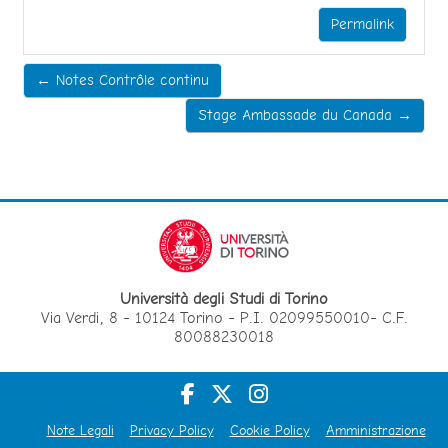
Permalink
← Notes Contrôle continu
Stage Ambassade du Canada →
Università degli Studi di Torino
Via Verdi, 8 - 10124 Torino - P.I. 02099550010- C.F.
80088230018
Note Legali
Privacy Policy
Cookie Policy
Amministrazione