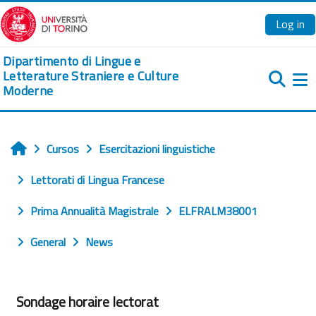
Ves al contingut principal
Log in
Dipartimento di Lingue e
Letterature Straniere e Culture
Moderne
Pa
Cursos
Esercitazioni linguistiche
Home
Lettorati di Lingua Francese
Prima Annualità Magistrale
ELFRALM38001
General
News
Sondage horaire lectorat