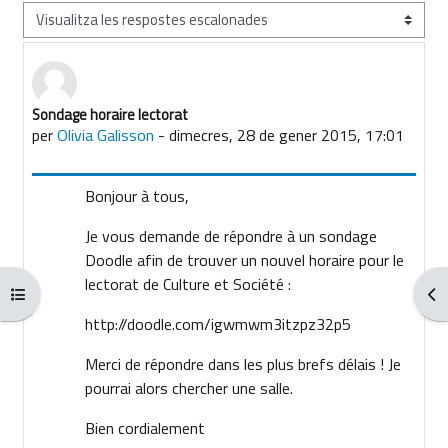
Mode de visualització
Sondage horaire lectorat
Nombre de respostes: 0
per
Olivia Galisson
-
dimecres, 28 de gener 2015, 17:01
Bonjour à tous,
Je vous demande de répondre à un sondage
Doodle afin de trouver un nouvel horaire pour le
lectorat de Culture et Société :
Obre l'índex del curs
Obr
http://doodle.com/igwmwm3itzpz32p5
Merci de répondre dans les plus brefs délais ! Je
pourrai alors chercher une salle.
Bien cordialement