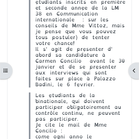
é
tudiants inscrits en première
et seconde année de la LM
38 en Communication
internationale : sur les
conseils de Mme Vittoz, mais
je pense que vous pouvez
tous postuler) de tenter
votre chance!
Il s' agit de présenter d'
abord sa candidature à
Carmen Concilio avant le 30
janvier et de se présenter
Apri indice del corso
Ap
aux interviews qui sont
faites sur place à Palazzo
Badini, le 6 février.
Les étudiants de la
binationale, qui doivent
participer obligatoirement au
contrôle continu, ne peuvent
pas participer.
Je cite le mail de Mme
Concilio :
come ogni anno le