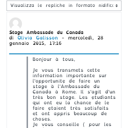
Modalità visualizzazione
Numero di risposte: 0
Stage Ambassade du Canada
di
Olivia Galisson
-
mercoledì, 28
gennaio 2015, 17:16
Bonjour à tous,
Je vous transmets cette
information importante sur
l'opportunité de faire un
stage à l'Ambassade du
Canada à Rome. Il s'agit d'un
très bon stage. Les étudiants
qui ont eu la chance de le
faire étaient très satisfaits
et ont appris beaucoup de
choses.
Je vous conseille ( pour les