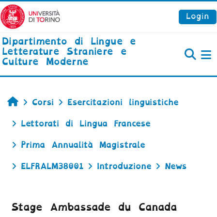
Vai al contenuto principale
Login
Dipartimento di Lingue e
Letterature Straniere e
Culture Moderne
P
Home
Corsi
Esercitazioni linguistiche
Lettorati di Lingua Francese
Prima Annualità Magistrale
ELFRALM38001
Introduzione
News
Stage Ambassade du Canada