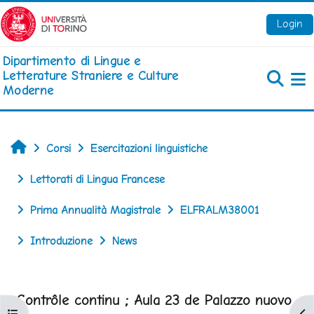
Vai al contenuto principale
Login
Dipartimento di Lingue e
Letterature Straniere e Culture
Moderne
Pa
Home
Corsi
Esercitazioni linguistiche
Lettorati di Lingua Francese
Prima Annualità Magistrale
ELFRALM38001
Introduzione
News
Contrôle continu ; Aula 23 de Palazzo nuovo
Apri indice del corso
Apr