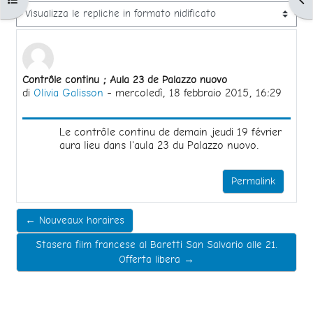
Modalità visualizzazione
Numero di risposte: 0
Contrôle continu ; Aula 23 de Palazzo nuovo
di
Olivia Galisson
-
mercoledì, 18 febbraio 2015, 16:29
Le contrôle continu de demain jeudi 19 février
aura lieu dans l'aula 23 du Palazzo nuovo.
Permalink
← Nouveaux horaires
Stasera film francese al Baretti San Salvario alle 21.
Offerta libera →