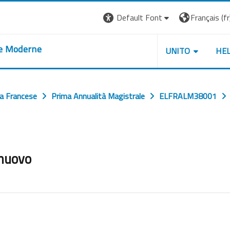
Default Font
Français ‎(fr)
re Moderne
UNITO
HE
ua Francese
Prima Annualità Magistrale
ELFRALM38001
 nuovo