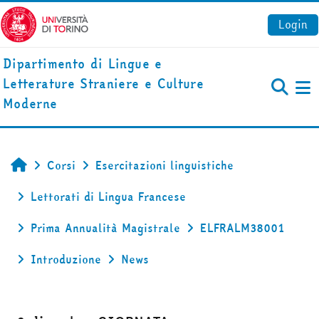
Vai al contenuto principale
Login
Dipartimento di Lingue e
Letterature Straniere e Culture
Pa
Moderne
Corsi
Esercitazioni linguistiche
Home
Lettorati di Lingua Francese
Prima Annualità Magistrale
ELFRALM38001
Introduzione
News