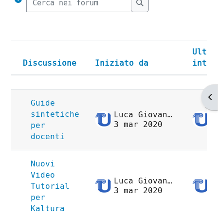
Cerca nei forum
Ultim
Discussione
Iniziato da
inter
Stato
Elenco delle discussioni. Visu
Ap
Guide
sintetiche
Luca Giovanni Arese
3 mar 2020
3
per
docenti
Nuovi
Video
Luca Giovanni Arese
Tutorial
3 mar 2020
3
per
Kaltura