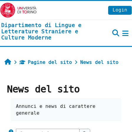
Vai al contenuto principale
Login
Dipartimento di Lingue e
Letterature Straniere e
Culture Moderne
P
Home
Pagine del sito
News del sito
News del sito
Aggregazione dei criteri
Annunci e news di carattere
generale
Cerca nei forum