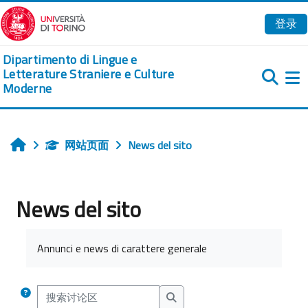
跳到主要内容
登录
Dipartimento di Lingue e
Letterature Straniere e Culture
Moderne
网站页面
News del sito
首页
News del sito
完成条件
Annunci e news di carattere generale
搜索讨论区