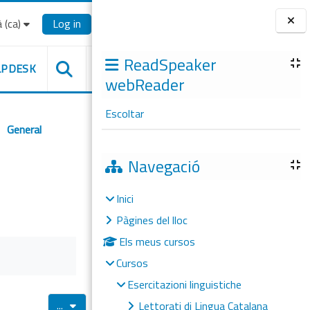
‎(ca)‎
Log in
Blocs
ReadSpeaker
LPDESK
webReader
Escoltar
General
Navegació
Inici
Pàgines del lloc
Els meus cursos
Cursos
Esercitazioni linguistiche
Exporta les entrades
...
Lettorati di Lingua Catalana