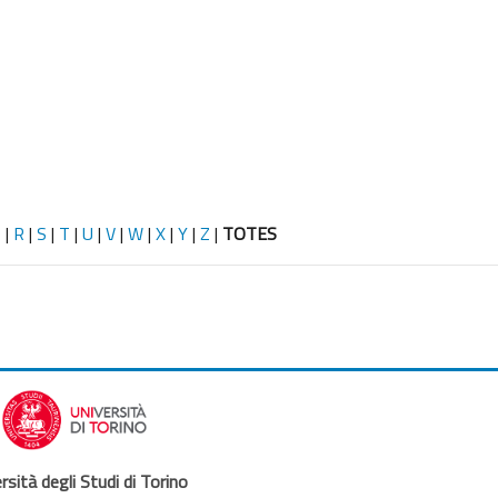
Q
|
R
|
S
|
T
|
U
|
V
|
W
|
X
|
Y
|
Z
|
TOTES
rsità degli Studi di Torino