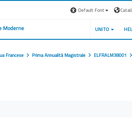
Default Font
Català 
re Moderne
UNITO
HE
gua Francese
Prima Annualità Magistrale
ELFRALM38001