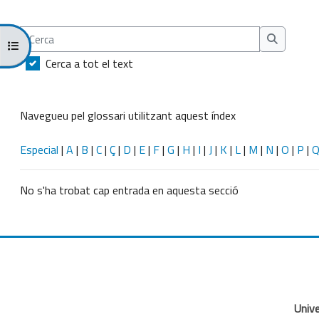
Cerca
Obre l'índex del curs
Cerca
Cerca a tot el text
Navegueu pel glossari utilitzant aquest índex
Especial
|
A
|
B
|
C
|
Ç
|
D
|
E
|
F
|
G
|
H
|
I
|
J
|
K
|
L
|
M
|
N
|
O
|
P
|
No s'ha trobat cap entrada en aquesta secció
Unive