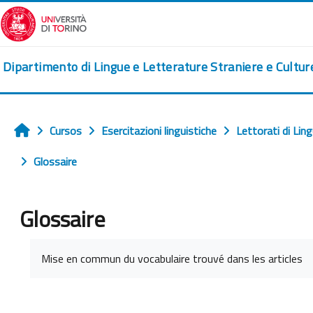
Ves al contingut principal
Dipartimento di Lingue e Letterature Straniere e Cultu
Cursos
Esercitazioni linguistiche
Lettorati di Lin
Home
Glossaire
Glossaire
Requisits de compleció
Mise en commun du vocabulaire trouvé dans les articles