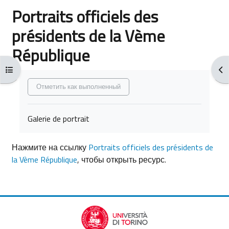
Portraits officiels des
présidents de la Vème
République
Открыть оглавление курса
От
Требуемые условия завершения
Отметить как выполненный
Galerie de portrait
Нажмите на ссылку
Portraits officiels des présidents de
la Vème République
, чтобы открыть ресурс.