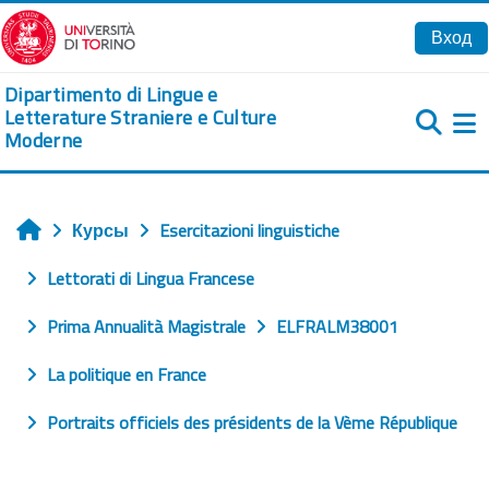
Перейти к основному содержанию
Вход
Dipartimento di Lingue e
Letterature Straniere e Culture
Moderne
Б
Курсы
Esercitazioni linguistiche
Главная
Lettorati di Lingua Francese
Prima Annualità Magistrale
ELFRALM38001
La politique en France
Portraits officiels des présidents de la Vème République