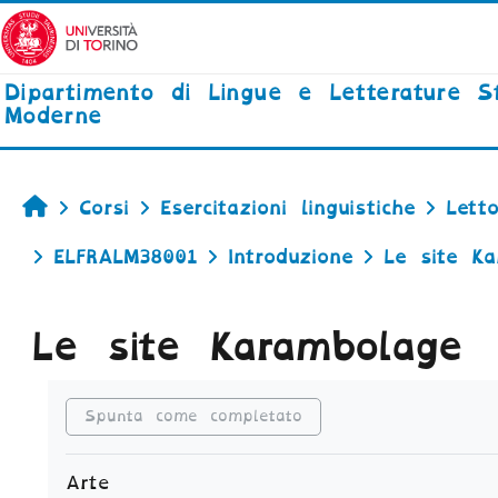
Vai al contenuto principale
Dipartimento di Lingue e Letterature S
Moderne
Home
Corsi
Esercitazioni linguistiche
Lett
ELFRALM38001
Introduzione
Le site Ka
Le site Karambolage
Aggregazione dei criteri
Spunta come completato
Arte