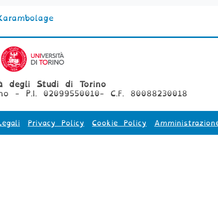
Karambolage
tà degli Studi di Torino
no - P.I. 02099550010- C.F. 80088230018
egali
Privacy Policy
Cookie Policy
Amministrazion