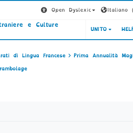
Open Dyslexic
Italiano ‎(
traniere e Culture
UNITO
HEL
orati di Lingua Francese
Prima Annualità Magi
rambolage