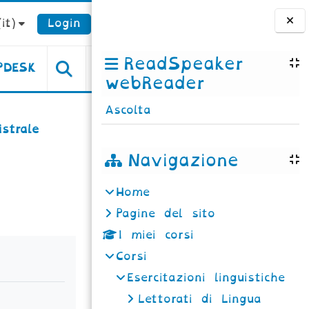
it)‎
Login
Blocchi
ReadSpeaker
PDESK
webReader
Ascolta
strale
Navigazione
Home
Pagine del sito
I miei corsi
Corsi
Esercitazioni linguistiche
Lettorati di Lingua