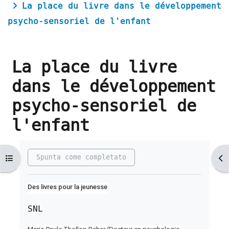
La place du livre dans le développement
psycho-sensoriel de l'enfant
La place du livre
dans le développement
psycho-sensoriel de
l'enfant
Aggregazione dei criteri
Spunta come completato
Apri indice del corso
Ap
Des livres pour la jeunesse
SNL