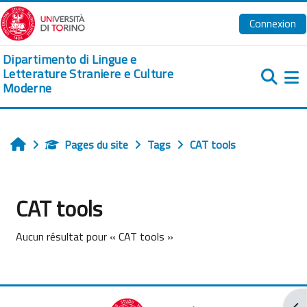
Passer au contenu principal
Connexion
Dipartimento di Lingue e
Letterature Straniere e Culture
Moderne
Pa
Pages du site
Tags
CAT tools
Accueil
CAT tools
Aucun résultat pour « CAT tools »
Ouv