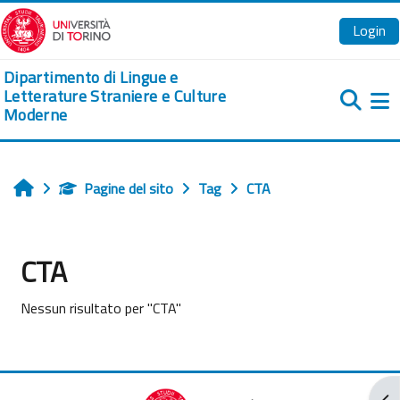
Vai al contenuto principale
Login
Dipartimento di Lingue e
Letterature Straniere e Culture
Moderne
Pa
Pagine del sito
Tag
CTA
Home
CTA
Nessun risultato per "CTA"
Apr