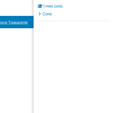
I miei corsi
Corsi
ione Trasparente