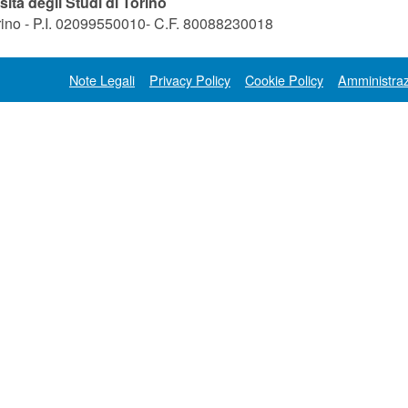
sità degli Studi di Torino
orino - P.I. 02099550010- C.F. 80088230018
Note Legali
Privacy Policy
Cookie Policy
Amministraz