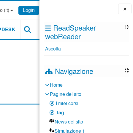
 ‎(it)‎
Login
Blocchi
ReadSpeaker
PDESK
webReader
Ascolta
Navigazione
Home
Pagine del sito
I miei corsi
Tag
News del sito
Simulazione 1