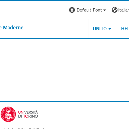
Default Font
Italian
re Moderne
UNITO
HE