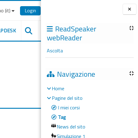
o ‎(it)‎
Login
Blocchi
ReadSpeaker
LPDESK
webReader
Ascolta
Navigazione
Home
Pagine del sito
I miei corsi
Tag
News del sito
Simulazione 1