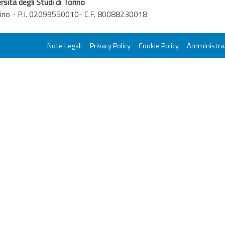
rsità degli Studi di Torino
orino - P.I. 02099550010- C.F. 80088230018
Note Legali
Privacy Policy
Cookie Policy
Amministraz