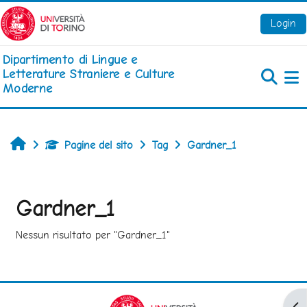
Vai al contenuto principale
Login
Dipartimento di Lingue e
Letterature Straniere e Culture
Moderne
Pa
Home
Pagine del sito
Tag
Gardner_1
Gardner_1
Nessun risultato per "Gardner_1"
Apr