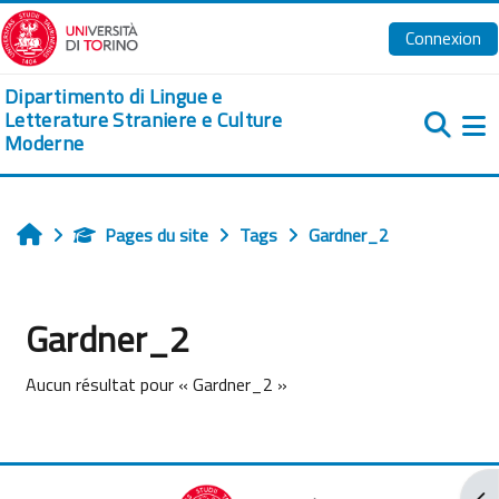
Passer au contenu principal
Connexion
Dipartimento di Lingue e
Letterature Straniere e Culture
Moderne
Pa
Pages du site
Tags
Gardner_2
Accueil
Gardner_2
Aucun résultat pour « Gardner_2 »
Ouv