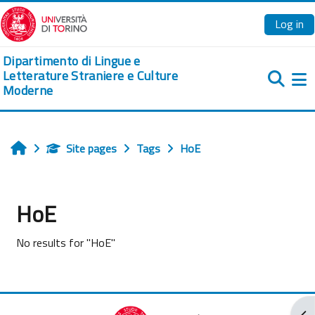
Skip to main content
Log in
Dipartimento di Lingue e
Letterature Straniere e Culture
Moderne
Si
Site pages
Tags
HoE
Home
HoE
No results for "HoE"
Ope