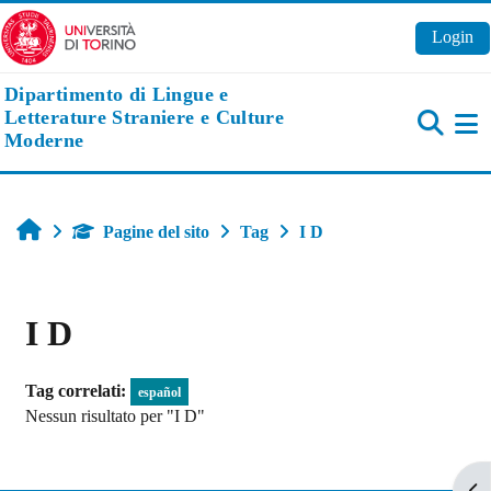
Vai al contenuto principale
Login
Dipartimento di Lingue e
Letterature Straniere e Culture
Moderne
Pa
Home
Pagine del sito
Tag
I D
I D
Tag correlati:
español
Nessun risultato per "I D"
Apr