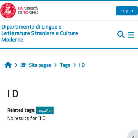
Skip to main content
Log in
Dipartimento di Lingue e
Letterature Straniere e Culture
Moderne
Si
Site pages
Tags
I D
Home
I D
Related tags:
español
No results for "I D"
Ope