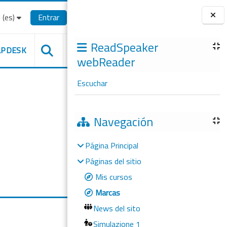
(es)‎
Entrar
Bloques
ReadSpeaker
LPDESK
webReader
Escuchar
Navegación
Página Principal
Páginas del sitio
Mis cursos
Marcas
News del sito
Simulazione 1