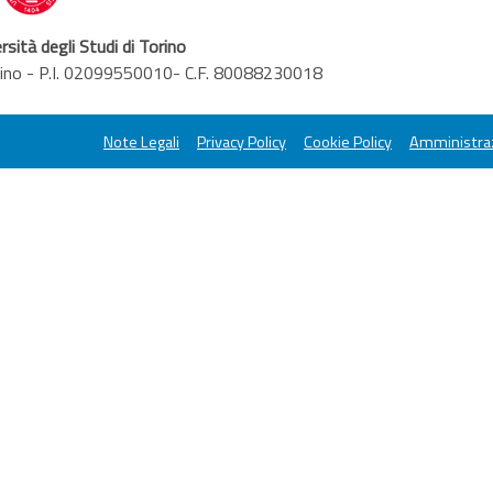
rsità degli Studi di Torino
orino - P.I. 02099550010- C.F. 80088230018
Note Legali
Privacy Policy
Cookie Policy
Amministraz