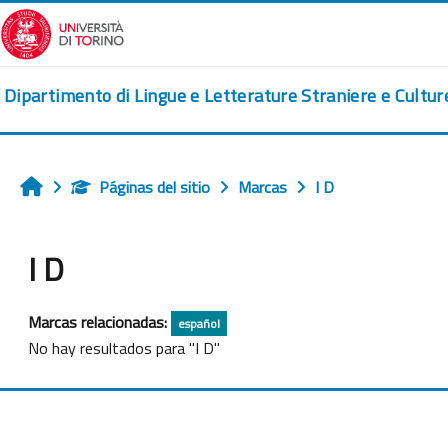
Salta al contenido principal
Dipartimento di Lingue e Letterature Straniere e Cultu
Páginas del sitio
Marcas
I D
Inicio
I D
Marcas relacionadas:
español
No hay resultados para "I D"