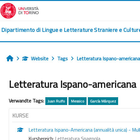
Zum Hauptinhalt
Dipartimento di Lingue e Letterature Straniere e Cultu
Website
Tags
Letteratura Ispano-americana
Startseite
Letteratura Ispano-americana
Verwandte Tags:
Juan Rulfo
Messico
García Márquez
KURSE
Letteratura Ispano-Americana (annualità unica) - Mul
Kursbereich:
Letteratura Spagnola