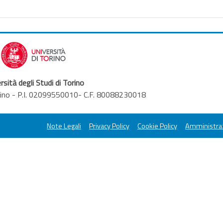
rsità degli Studi di Torino
orino - P.I. 02099550010- C.F. 80088230018
Note Legali
Privacy Policy
Cookie Policy
Amministraz