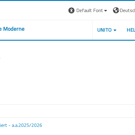
Default Font
Deutsch 
re Moderne
UNITO
HE
liert - a.a.2025/2026