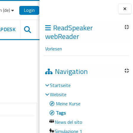
‎(de)‎
Login
Blöcke
ReadSpeaker
LPDESK
webReader
Vorlesen
Navigation
Startseite
Website
Meine Kurse
Tags
News del sito
Simulazione 1