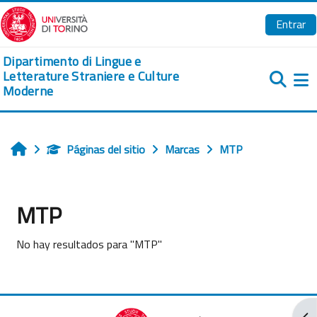
Salta al contenido principal
Entrar
Dipartimento di Lingue e
Letterature Straniere e Culture
Moderne
Pa
Páginas del sitio
Marcas
MTP
Inicio
MTP
No hay resultados para "MTP"
Abr