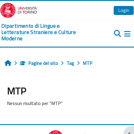
Vai al contenuto principale
Login
Dipartimento di Lingue e
Letterature Straniere e Culture
Moderne
Pa
Pagine del sito
Tag
MTP
Home
MTP
Nessun risultato per "MTP"
Apr