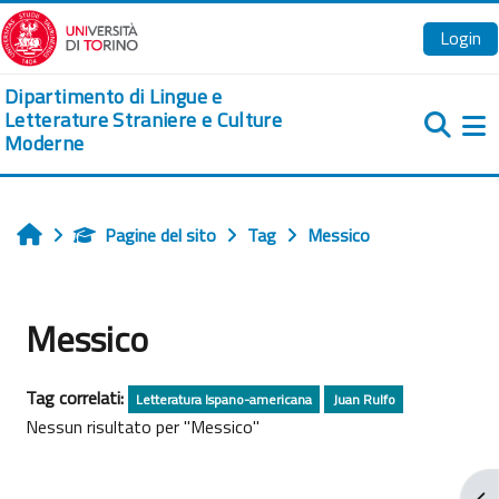
Vai al contenuto principale
Login
Dipartimento di Lingue e
Letterature Straniere e Culture
Moderne
Pa
Pagine del sito
Tag
Messico
Home
Messico
Tag correlati:
Letteratura Ispano-americana
Juan Rulfo
Nessun risultato per "Messico"
Apr