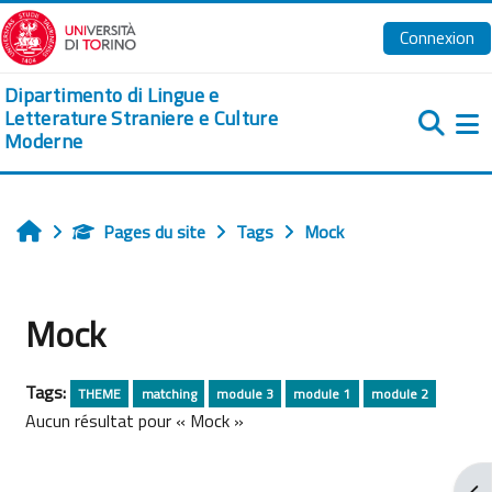
Passer au contenu principal
Connexion
Dipartimento di Lingue e
Letterature Straniere e Culture
Moderne
Pa
Pages du site
Tags
Mock
Accueil
Mock
Tags:
THEME
matching
module 3
module 1
module 2
Aucun résultat pour « Mock »
Ouv