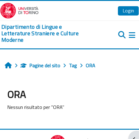
Vai al contenuto principale
Login
Dipartimento di Lingue e
Letterature Straniere e Culture
Moderne
Pa
Pagine del sito
Tag
ORA
Home
ORA
Nessun risultato per "ORA"
Apr