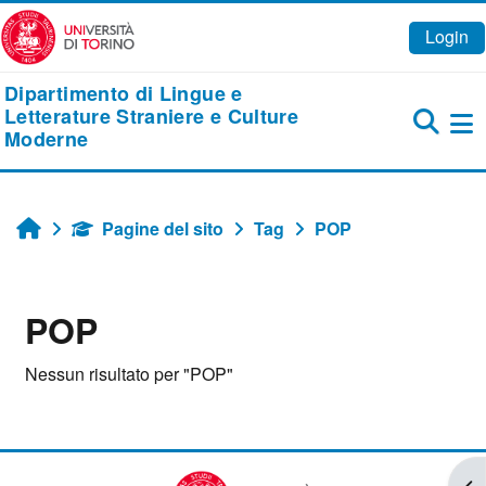
Vai al contenuto principale
Login
Dipartimento di Lingue e
Letterature Straniere e Culture
Moderne
Pa
Pagine del sito
Tag
POP
Home
POP
Nessun risultato per "POP"
Apr