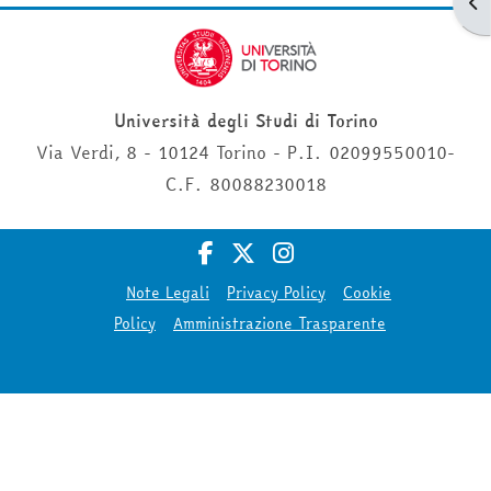
Apr
Università degli Studi di Torino
Via Verdi, 8 - 10124 Torino - P.I. 02099550010-
C.F. 80088230018
Note Legali
Privacy Policy
Cookie
Policy
Amministrazione Trasparente