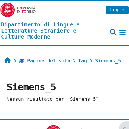
Vai al contenuto principale
Login
Dipartimento di Lingue e
Letterature Straniere e
Culture Moderne
P
Home
Pagine del sito
Tag
Siemens_5
Siemens_5
Nessun risultato per "Siemens_5"
Ap