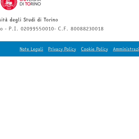
ità degli Studi di Torino
ino - P.I. 02099550010- C.F. 80088230018
Note Legali
Privacy Policy
Cookie Policy
Amministraz