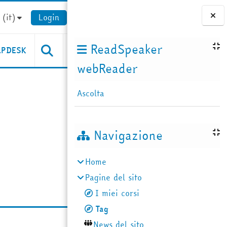
(it)‎
Login
Blocchi
ReadSpeaker
LPDESK
webReader
Ascolta
Navigazione
Home
Pagine del sito
I miei corsi
Tag
News del sito