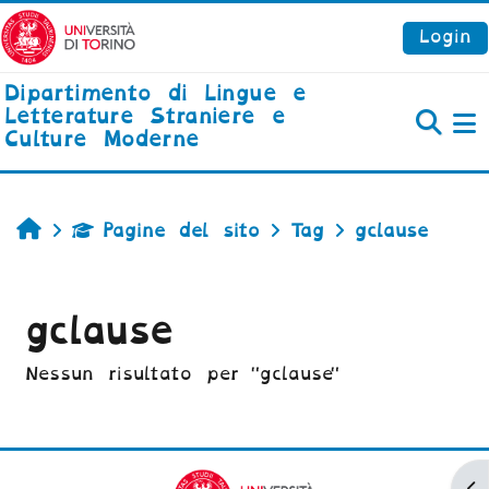
Vai al contenuto principale
Login
Dipartimento di Lingue e
Letterature Straniere e
Culture Moderne
P
Home
Pagine del sito
Tag
gclause
gclause
Nessun risultato per "gclause"
Ap