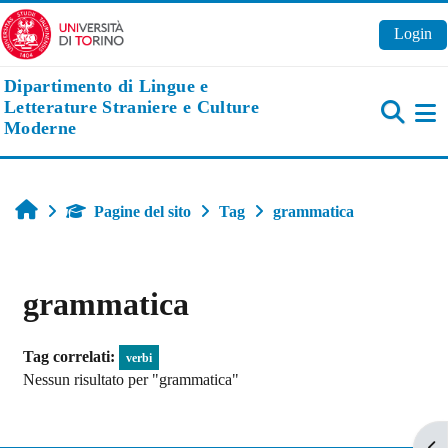
Vai al contenuto principale
Login
Dipartimento di Lingue e
Letterature Straniere e Culture
Moderne
Pa
Home
Pagine del sito
Tag
grammatica
grammatica
Tag correlati:
verbi
Nessun risultato per "grammatica"
Apr