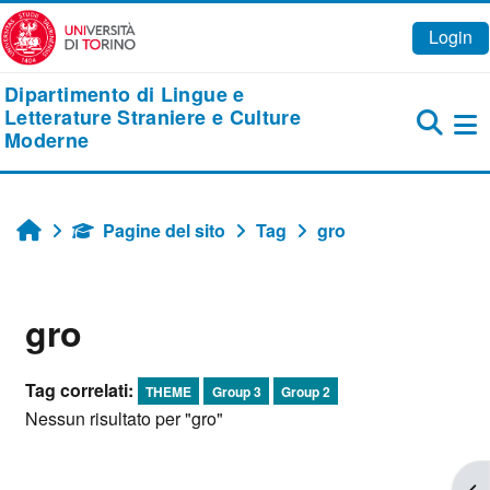
Vai al contenuto principale
Login
Dipartimento di Lingue e
Letterature Straniere e Culture
Moderne
Pa
Pagine del sito
Tag
gro
Home
gro
Tag correlati:
THEME
Group 3
Group 2
Nessun risultato per "gro"
Apr