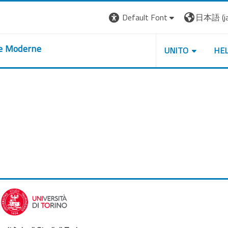
Default Font
日本語 ‎(ja)
re Moderne
UNITO
HE