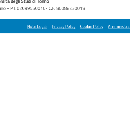
rsità degli Studi di Torino
orino - P.I. 02099550010- C.F. 80088230018
Note Legali
Privacy Policy
Cookie Policy
Amministraz