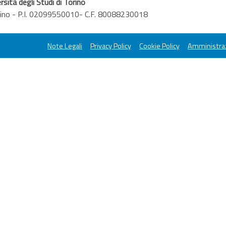
rsità degli Studi di Torino
orino - P.I. 02099550010- C.F. 80088230018
Note Legali
Privacy Policy
Cookie Policy
Amministraz