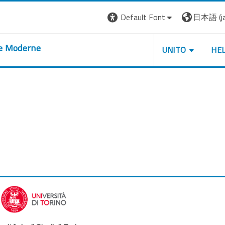
Default Font
日本語 ‎(ja)
re Moderne
UNITO
HE