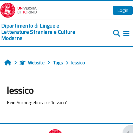
Zum Hauptinhalt
Login
Dipartimento di Lingue e
Letterature Straniere e Culture
Moderne
We
Website
Tags
lessico
Startseite
lessico
Kein Suchergebnis für 'lessico'
Blo