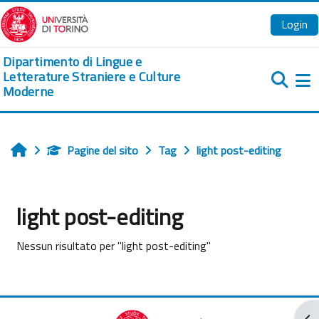
Vai al contenuto principale
Login
Dipartimento di Lingue e
Letterature Straniere e Culture
Moderne
Pa
Pagine del sito
Tag
light post-editing
Home
light post-editing
Nessun risultato per "light post-editing"
Apr