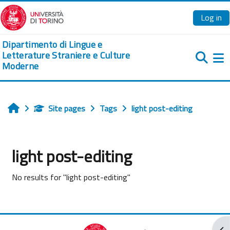
Skip to main content
Log in
Dipartimento di Lingue e
Letterature Straniere e Culture
Moderne
Si
Site pages
Tags
light post-editing
Home
light post-editing
No results for "light post-editing"
Ope