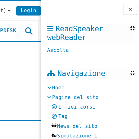
t)‎
Login
Blocchi
ReadSpeaker
LPDESK
webReader
Ascolta
Navigazione
Home
Pagine del sito
I miei corsi
Tag
News del sito
Simulazione 1