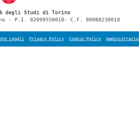
à degli Studi di Torino
no - P.I. 02099550010- C.F. 80088230018
ote Legali
Privacy Policy
Cookie Policy
Amministrazio