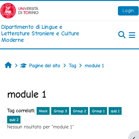
Vai al contenuto principale
Login
Dipartimento di Lingue e
Letterature Straniere e Culture
Moderne
Pa
Home
Pagine del sito
Tag
module 1
module 1
Tag correlati:
Mock
Group 3
Group 2
Group 1
quiz 1
quiz 2
Nessun risultato per "module 1"
Apr