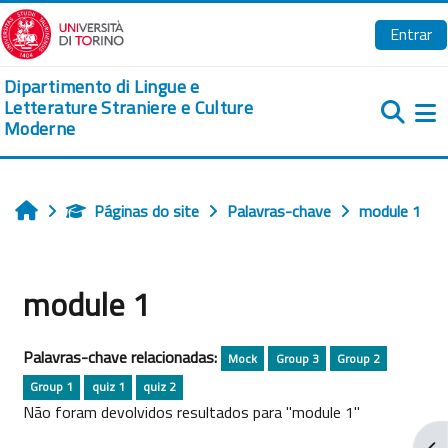
Ir para o conteúdo principal
Entrar
Dipartimento di Lingue e
Letterature Straniere e Culture
Moderne
Pa
Páginas do site
Palavras-chave
module 1
Início
module 1
Palavras-chave relacionadas:
Mock
Group 3
Group 2
Group 1
quiz 1
quiz 2
Não foram devolvidos resultados para "module 1"
Abr