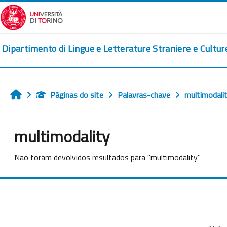
Ir para o conteúdo principal
Dipartimento di Lingue e Letterature Straniere e Cultu
Páginas do site
Palavras-chave
multimodali
Início
multimodality
Não foram devolvidos resultados para "multimodality"