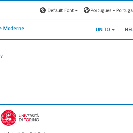
Default Font
Português - Portugal ‎
re Moderne
UNITO
HE
ty