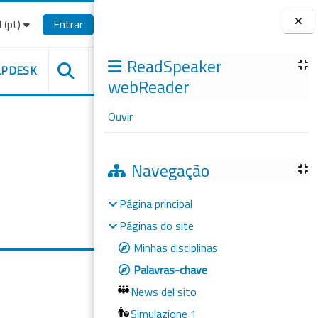
(pt)‎
Entrar
Blocos
ReadSpeaker
LPDESK
webReader
Ouvir
Navegação
Página principal
Páginas do site
Minhas disciplinas
Palavras-chave
News del sito
Simulazione 1