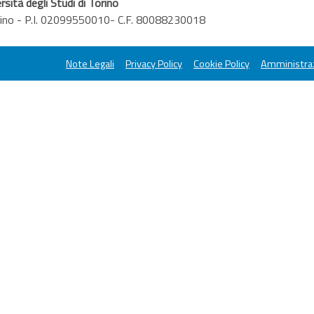
rsità degli Studi di Torino
orino - P.I. 02099550010- C.F. 80088230018
Note Legali
Privacy Policy
Cookie Policy
Amministraz