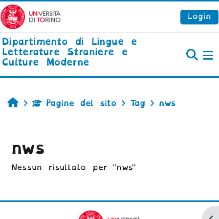
Vai al contenuto principale
Login
Dipartimento di Lingue e
Letterature Straniere e
Culture Moderne
P
Home
Pagine del sito
Tag
nws
nws
Nessun risultato per "nws"
Ap